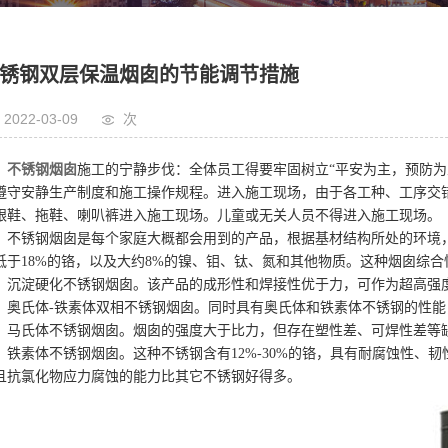
锈钢双层保温烟囱的节能调节措施
2022-03-09
次
不锈钢烟囱
施工的宁静步伐：全体员工得要牢固树立“平安为主，预防为
遵守安静生产制度和施工操作规程。进入施工现场，由于各工种、工序交
跟鞋、拖鞋、喇叭裤进入施工现场。儿童或无关人员不得进入施工现场。
不锈钢烟囱是每个家庭大概都会用到的产品，根据基材结构所处的环境
低于18%的铬，以及大约8%的镍、钼、钛、氮和其他物质。这种烟囱综
沉淀硬化不锈钢烟囱。该产品的成形性和焊接性优于力，可作为超高强
奥氏体-铁素体双相不锈钢烟囱。同时具有奥氏体和铁素体不锈钢的性能
马氏体不锈钢烟囱。烟囱的强度大于比力，但存在塑性差、可焊性差等
铁素体不锈钢烟囱。这种不锈钢含有12%-30%的铬，具有耐腐蚀性、
且抗氯化物应力腐蚀的能力比其它不锈钢好得多。