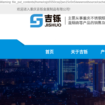
Warning: file_put_contents(/home/cqjs5550csq2jws15o5n5/wwwroot/source/cache/l
欢迎进入重庆吉铄金属制品有限公司!
首页
关于吉铄
产