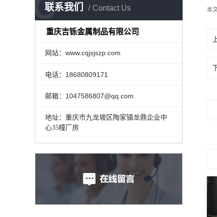
C
联系我们
Contact Us
本
重庆方形组合式水箱
不锈钢水箱批发
重庆吉铄金属制品有限公司
重庆双层不锈钢烟囱
重庆不锈钢预制烟囱
网站：www.cqjsjszp.com
电话：18680809171
邮箱：1047586807@qq.com
地址：
重庆市九龙坡区陶家镇龙鼎企业中
心35幢厂房