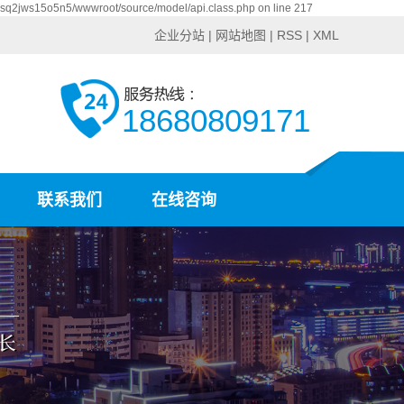
csq2jws15o5n5/wwwroot/source/model/api.class.php on line 217
企业分站
|
网站地图
|
RSS
|
XML
18680809171
联系我们
在线咨询