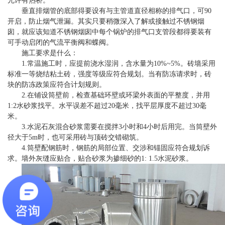
允许有热桥。
垂直排烟管的底部得要设有与主管道直径相称的排气口，可90
开启，防止烟气泄漏。其实只要稍微深入了解或接触过不锈钢烟
囱，就应该知道不锈钢烟囱中每个锅炉的排气口支管段都得要装有
可手动启闭的气流平衡阀和蝶阀。
施工要求是什么：
1.常温施工时，应提前浇水湿润，含水量为10%~5%。砖墙采用
标准一等烧结粘土砖，强度等级应符合规划。当有防冻请求时，砖
块的防冻政策应符合计划规则。
2.在铺设筒壁前，检查基础环壁或环梁外表面的平整度，并用
1:2水砂浆找平。水平误差不超过20毫米，找平层厚度不超过30毫
米。
3.水泥石灰混合砂浆需要在搅拌3小时和4小时后用完。当筒壁外
径大于5m时，也可采用砖与顶砖交错砌筑。
4.筒壁配钢筋时，钢筋的局部位置、交涉和锚固应符合规划诉
求。墙外灰缝应贴合，贴合砂浆为掺细砂的1: 1.5水泥砂浆。