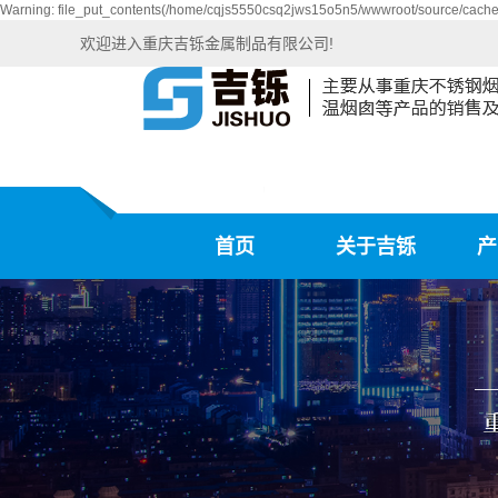
Warning: file_put_contents(/home/cqjs5550csq2jws15o5n5/wwwroot/source/cache/l
欢迎进入重庆吉铄金属制品有限公司!
首页
关于吉铄
产