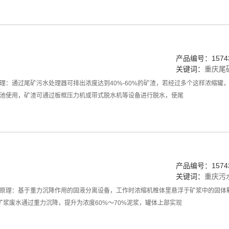
产品编号：15743
关键词：
重庆尾
理：通过尾矿污水处理器可排出浓度达到40%-60%的矿渣，若经过多个这样浓缩
池使用，矿渣可通过板框压力机或带式脱水机等设备进行脱水，使尾
产品编号：15743
关键词：
重庆污
原理：基于重力沉降作用的固液分离设备，工作时浓缩机椎体里悬浮于矿浆中的固体
的矿浆废水通过重力沉降，提升为浓度60%～70%泥浆，罐体上部实现