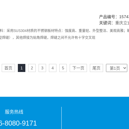
产品编号：15743
关键词：
重庆立
料：采用SUS304材质的不锈钢板材特点：强度高、重量轻、外型整洁、美观高雅；箱
型焊缝），其他焊接为贴角焊缝，焊缝之间不允许有十字交叉现
首页
1
2
3
4
5
下一页
尾页
服务热线
6-8080-9171