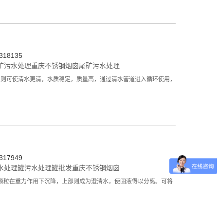
18135
矿污水处理
重庆不锈钢烟囱
尾矿污水处理
罐，则可使清水更清，水质稳定，质量高，通过清水管道进入循环使用，
17949
水处理罐
污水处理罐批发
重庆不锈钢烟囱
颗粒在重力作用下沉降，上部则成为澄清水，使固液得以分离。可将