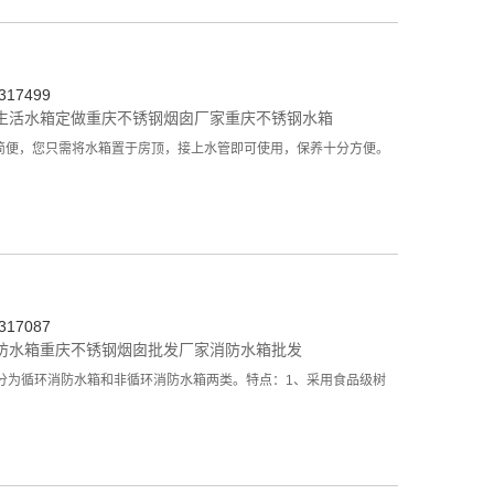
17499
生活水箱定做
重庆不锈钢烟囱厂家
重庆不锈钢水箱
装简便，您只需将水箱置于房顶，接上水管即可使用，保养十分方便。
17087
防水箱
重庆不锈钢烟囱批发厂家
消防水箱批发
分为循环消防水箱和非循环消防水箱两类。特点：1、采用食品级树