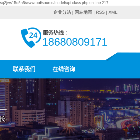
csq2jws15o5n5/wwwroot/source/model/api.class.php on line 217
企业分站
|
网站地图
|
RSS
|
XML
18680809171
联系我们
在线咨询